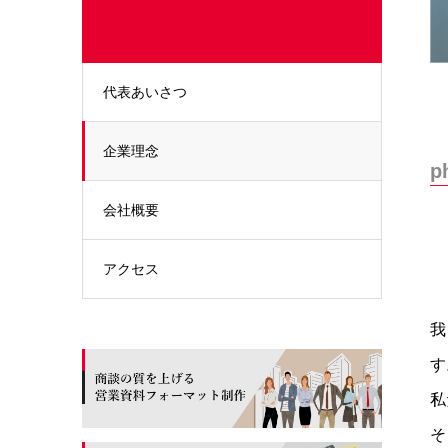
代表あいさつ
企業理念
p
会社概要
アクセス
我
す
私
そ