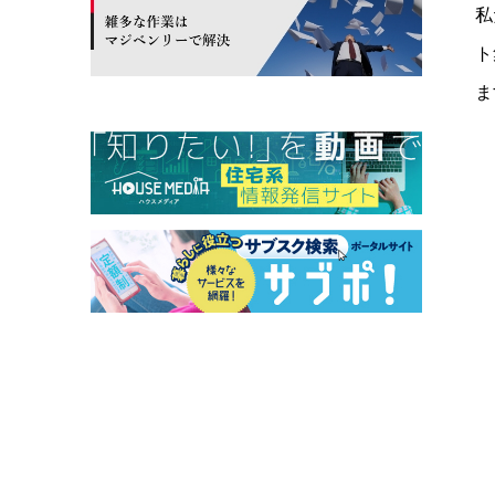
私
ト
ま