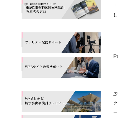
「
し
P
広
ク
ー