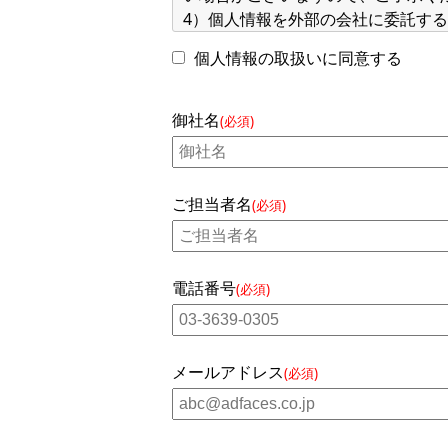
4）個人情報を外部の会社に委託す
し、必要かつ適切な監督を行います
個人情報の取扱いに同意する
5) 当社では、ご本人より個人情報
併せて「開示等」といいます。）の
6) 個人情報についての苦情・相談
御社名
(必須)
請求であることを確認させて頂いた
【お問合せ窓口】
ご担当者名
株式会社アド・フェイス 個人情報
(必須)
個人情報保護推進事務局個人情報保
電話：03-3639-0305 FAX：03-3639-
住所：〒103-0013 東京都中央区日
電話番号
(必須)
メールアドレス
(必須)