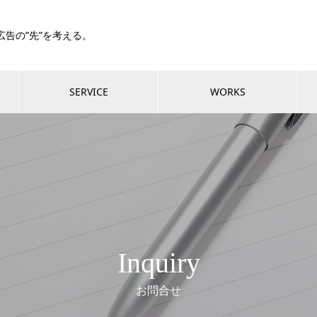
XT～広告の”先”を考える。
SERVICE
WORKS
Inquiry
お問合せ