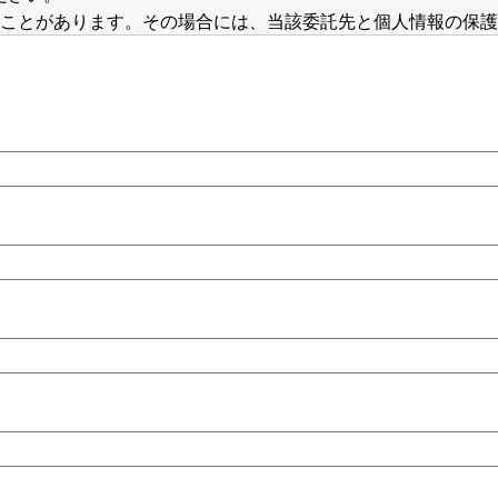
ることがあります。その場合には、当該委託先と個人情報の保
。
に関する利用目的の通知･開示･訂正･追加・削除、利用の停止・
お申し出があったときは、法令等に従い、誠実に対応いたしま
または個人情報の開示等のお申し出については、下記のお問合
上で、適切かつ迅速な対応を行います。
お問合せ窓口
護管理責任者 管理部担当者
2121
本橋人形町3-6-7 人形町共同ビル6F