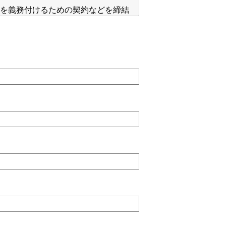
護を義務付けるための契約などを締結
消去及び第三者への提供の停止（以下
す。
せ窓口にご連絡ください。ご本人からの